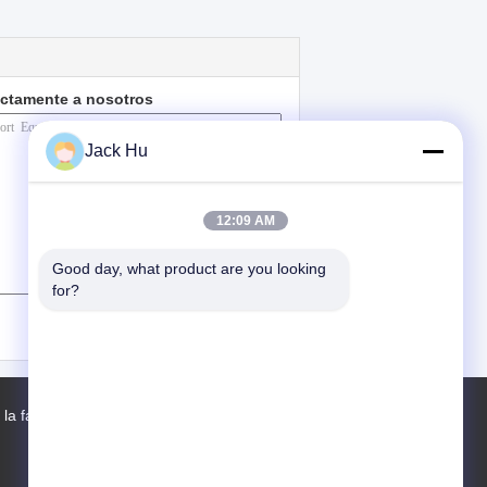
ectamente a nosotros
Jack Hu
12:09 AM
Good day, what product are you looking 
for?
(
0
/ 3000)
 la fábrica
Contactos
Mapa del Sitio