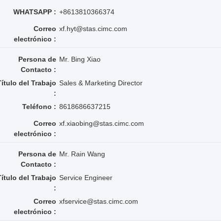
WHATSAPP :
+8613810366374
Correo
xf.hyt@stas.cimc.com
electrónico :
Persona de
Mr. Bing Xiao
Contacto :
Título del Trabajo
Sales & Marketing Director
:
Teléfono :
8618686637215
Correo
xf.xiaobing@stas.cimc.com
electrónico :
Persona de
Mr. Rain Wang
Contacto :
Título del Trabajo
Service Engineer
:
Correo
xfservice@stas.cimc.com
electrónico :