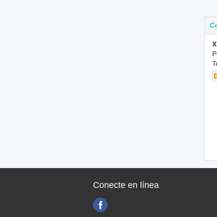
C
X
P
T
Conecte en línea