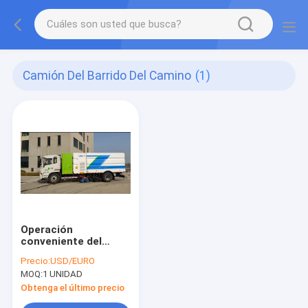
Camión Del Barrido Del Camino
(1)
Operación
conveniente del
camión/del vehículo
Precio:
USD/EURO
del barrido del
MOQ:
1 UNIDAD
camino del chasis de
Foton Aoling
Obtenga el último precio