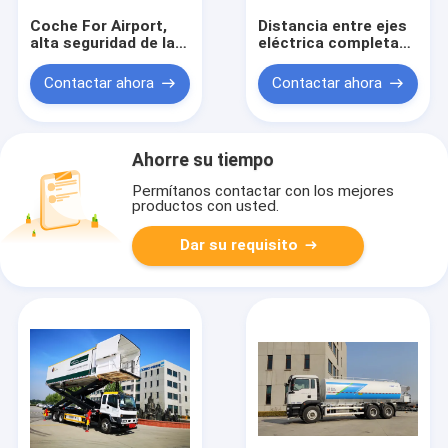
Coche For Airport,
Distancia entre ejes
alta seguridad de la
eléctrica completa
pista de despeque de
del autobús 7200m m
la línea aérea
del pasajero del
Contactar ahora
Contactar ahora
aeropuerto de Xinfa
Ahorre su tiempo
Permítanos contactar con los mejores
productos con usted.
Dar su requisito