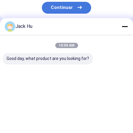
Viaje de la fábrica
Continuar
Control de calidad
Jack Hu
Nuestras Categorías
Éntrenos en contacto con
Noticias
10:59 AM
Pida una cita
Good day, what product are you looking for?
Autobús del delantal del aeropuerto
Autobús del delantal
Camión del
Escaleras
del aeropuerto
abastecimiento
automotoras d
pasajero
Camión del abastecimiento
Escaleras automotoras del pasajero
Inicio
Mapa del
Contactar
Desktop
Sitio
Ahora
Site
Aeropuerto Ambulift
Mapa del Sitio
Privacy Policy
Calidad
Autobús del delantal del aeropuerto
Fábrica De