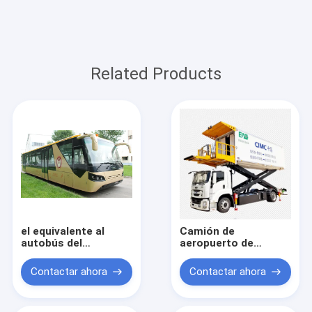
Related Products
el equivalente al
Camión de
autobús del
aeropuerto de
aeropuerto
vehículo de catering
Cobus3000 que
eléctrico servido
Contactar ahora
Contactar ahora
nuestro diseño es
para pasajeros de
más especial y al
vuelos de embarque
precio es