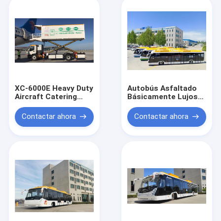
competitivo
XC-6000E Heavy Duty
Autobús Asfaltado
Aircraft Catering
Básicamente Lujoso
Truck para servicios
Con Aire
de comida en
Acondicionado
Contactar ahora
Contactar ahora
aeropuertos