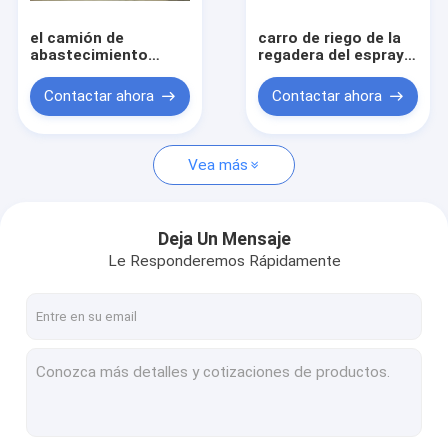
el camión de
carro de riego de la
abastecimiento
regadera del espray
xc6000 iso9000 del
de 11.00R20
aeropuerto cimc
21.1m3/vehículo
Contactar ahora
Contactar ahora
certificó
Vea más
Deja Un Mensaje
Le Responderemos Rápidamente
Hogar
Productos
Sobre nosotros