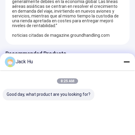
generalmente débiles en la economía global. Las líneas
aéreas asiáticas se centran en resolver el crecimiento
en demanda del viaje, invirtiendo en nuevos aviones y
servicios, mientras que al mismo tiempo la custodia de
una rienda apretada en costes para entregar mejoró
niveles de rentabilidad.”
noticias citadas de magazine.groundhandling.com
Recommended Products
Jack Hu
8:25 AM
Good day, what product are you looking for?
Camión de
Coche For Airport,
Modelo diesel 
aeropuerto de
alta seguridad de la
escaleras
vehículo de catering
pista de despeque de
automotoras
eléctrico servido
la línea aérea
prácticas del
para pasajeros de
pasajero
Enviar Consulta
Enviar Consulta
Enviar Con
vuelos de embarque