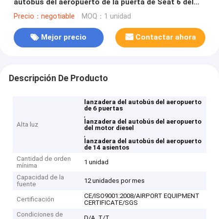
autobús del aeropuerto de la puerta de Seat 6 del
motor diesel 14
Precio：negotiable
MOQ：1 unidad
Mejor precio
Contactar ahora
Descripción De Producto
lanzadera del autobús del aeropuerto
de 6 puertas
,
lanzadera del autobús del aeropuerto
Alta luz
del motor diesel
,
lanzadera del autobús del aeropuerto
de 14 asientos
Cantidad de orden
1 unidad
mínima
Capacidad de la
12 unidades por mes
fuente
CE/ISO9001:2008/AIRPORT EQUIPMENT
Certificación
CERTIFICATE/SGS
Condiciones de
D/A, T/T