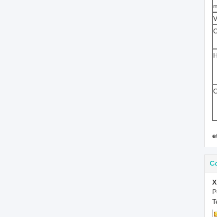
V
C
H
O
e
C
X
P
T