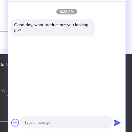
6:22 AM
Good day, what product are you looking 
for?
(
0
/ 3000)
 la fábrica
Contactos
Mapa del Sitio
No. 97 camino de Changping, ciudad de
Shahe, distrito de Changping, Pekín,
República Popular China, 102206
xf.hyt@stas.cimc.com