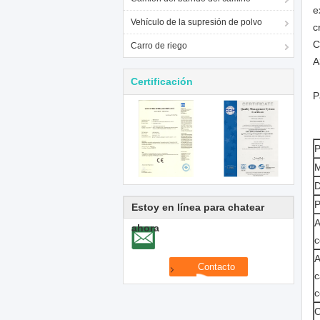
e
Vehículo de la supresión de polvo
c
C
Carro de riego
A
Certificación
P
P
M
D
P
Estoy en línea para chatear
A
ahora
c
A
c
c
C