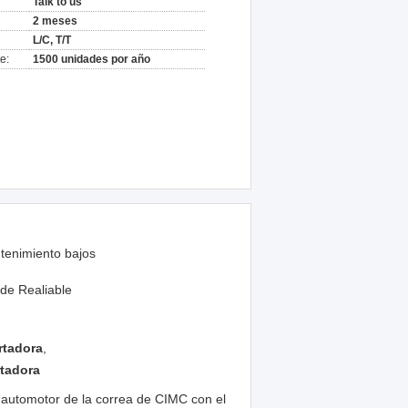
Talk to us
2 meses
L/C, T/T
e:
1500 unidades por año
tenimiento bajos
 de Realiable
rtadora
,
rtadora
automotor de la correa de CIMC con el