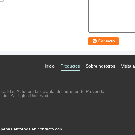
Inicio
Productos
Sobre nosotros
Visita a
Calidad Autobús del delantal del aeropuerto Proveedor.
td.. All Rights Reserved.
penas éntrenos en contacto con