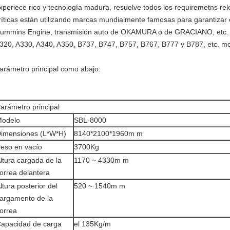
xperiece rico y tecnología madura, resuelve todos los requiremetns re
ríticas están utilizando marcas mundialmente famosas para garantizar 
ummins Engine, transmisión auto de OKAMURA o de GRACIANO, etc. Es
320, A330, A340, A350, B737, B747, B757, B767, B777 y B787, etc. m
arámetro principal como abajo:
arámetro principal
odelo
SBL-8000
imensiones (L*W*H)
8140*2100*1960m m
eso en vacío
3700Kg
ltura cargada de la
1170 ~ 4330m m
orrea delantera
ltura posterior del
520 ~ 1540m m
argamento de la
orrea
apacidad de carga
el 135Kg/m