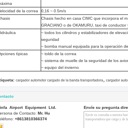
máxima
elocidad de la correa
0,16 ~ 0.5m/s
hasis
Chasis hecho en casa CIMC que incorpora el m
GRACIANO o de OKAMURU, taxi de conductor y s
idráulica
~ todos los cilindros y estabilizadores de eleva
seguridad
~ bomba manual equipada para la operación d
pciones típicas
~ toldo de la correa
~ sistema de muelle de la seguridad de los avi
~ equipo del invierno
,
tiqueta:
cargador automotor cargado de la banda transportadora
cargador auto
ontacto
infa Airport Equipment Ltd.
Envíe su pregunta dir
ersona de Contacto:
Mr. Hu
eléfono:
+8613810366374