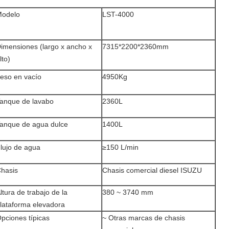
odelo
LST-4000
imensiones (largo x ancho x
7315*2200*2360mm
lto)
eso en vacío
4950Kg
anque de lavabo
2360L
anque de agua dulce
1400L
lujo de agua
≥150 L/min
hasis
Chasis comercial diesel ISUZU
ltura de trabajo de la
380 ~ 3740 mm
lataforma elevadora
pciones típicas
~ Otras marcas de chasis