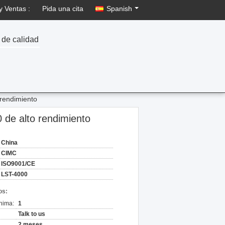
y Ventas :
Pida una cita
Spanish
 de calidad
 rendimiento
 de alto rendimiento
China
CIMC
ISO9001/CE
LST-4000
os:
nima:
1
Talk to us
2 meses