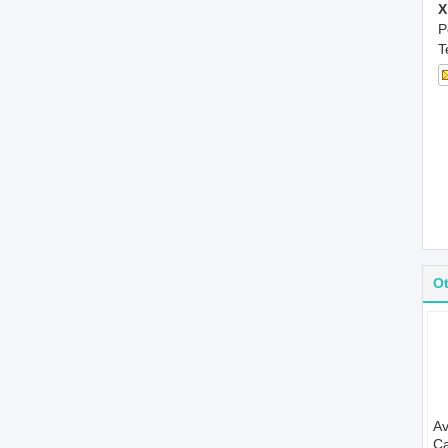
X
P
T
O
Av
Ca