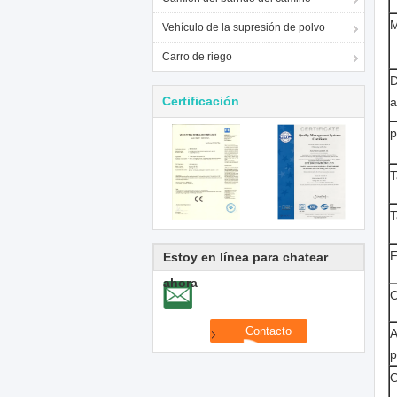
M
Vehículo de la supresión de polvo
Carro de riego
D
Certificación
a
p
T
T
F
Estoy en línea para chatear
ahora
C
A
p
O