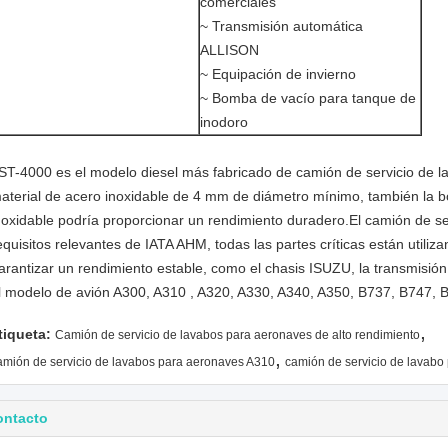
comerciales
~ Transmisión automática
ALLISON
~ Equipación de invierno
~ Bomba de vacío para tanque de
inodoro
ST-4000 es el modelo diesel más fabricado de camión de servicio de la
aterial de acero inoxidable de 4 mm de diámetro mínimo, también la 
noxidable podría proporcionar un rendimiento duradero.El camión de se
equisitos relevantes de IATA AHM, todas las partes críticas están util
arantizar un rendimiento estable, como el chasis ISUZU, la transmisió
l modelo de avión A300, A310 , A320, A330, A340, A350, B737, B747, 
,
tiqueta:
Camión de servicio de lavabos para aeronaves de alto rendimiento
,
amión de servicio de lavabos para aeronaves A310
camión de servicio de lavabo
ontacto