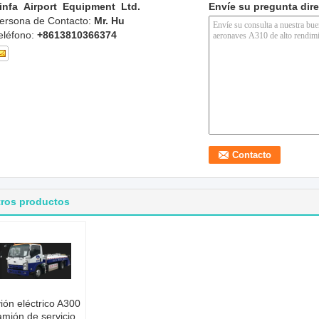
infa Airport Equipment Ltd.
Envíe su pregunta dir
ersona de Contacto:
Mr. Hu
eléfono:
+8613810366374
tros productos
ión eléctrico A300
mión de servicio