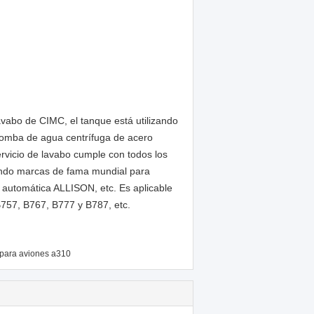
vabo de CIMC, el tanque está utilizando
bomba de agua centrífuga de acero
rvicio de lavabo cumple con todos los
izando marcas de fama mundial para
n automática ALLISON, etc. Es aplicable
B757, B767, B777 y B787, etc.
 para aviones a310