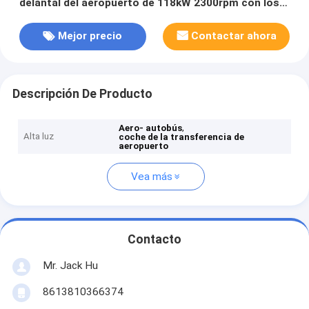
delantal del aeropuerto de 118kW 2300rpm con los
asientos ajustables
Mejor precio
Contactar ahora
Descripción De Producto
,
Aero- autobús
Alta luz
coche de la transferencia de
aeropuerto
Vea más
Contacto
Mr. Jack Hu
8613810366374