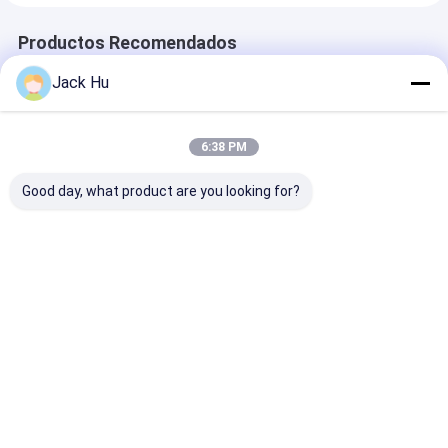
Productos Recomendados
Jack Hu
6:38 PM
Good day, what product are you looking for?
Área permanente del
Delantal del autobús
Pequeño autob
autobús 22 del
de la rampa de la
torneado del
delantal del
transferencia de
delantal del
aeropuerto de
aeropuerto pequeño
aeropuerto del
Cummins Engine de
radio de torneado
de la capacida
Mejor precio
Mejor precio
Mejor pre
la lanzadera
grande
Inicio
Mapa del
Contactar
Desktop
Sitio
Ahora
Site
Mapa del Sitio
Privacy Policy
Calidad
Autobús del delantal del aeropuerto
Fábrica De