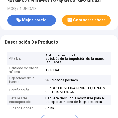
gasolina de 200 litros transporta el autobús del
delantal para el aeropuerto
MOQ：1 UNIDAD
Mejor precio
Contactar ahora
Descripción De Producto
,
Autobús terminal
Alta luz
autobús de la impulsión de la mano
izquierda
Cantidad de orden
1 UNIDAD
mínima
Capacidad de la
25 unidades por mes
fuente
CE/ISO9001:2008/AIRPORT EQUIPMENT
Certificación
CERTIFICATE/SGS
Detalles de
Paquete desnudo a adaptarse para el
empaquetado
transporte marino de larga distancia
Lugar de origen
China