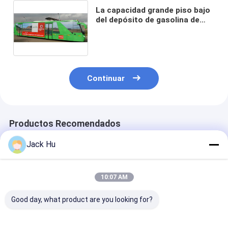
La capacidad grande piso bajo
del depósito de gasolina de
200 litros transporta el
autobús del delantal para el
aeropuerto
Continuar
Productos Recomendados
Jack Hu
10:07 AM
Good day, what product are you looking for?
El piso bajo durable
Autobús de lujo bajo
Año largo del