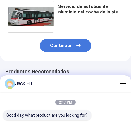
Servicio de autobús de
aluminio del coche de la pista
de despeque del delantal al
aeropuerto el 13m×3m×3m
Continuar
Productos Recomendados
Jack Hu
2:17 PM
Good day, what product are you looking for?
Motor diesel de los
Autobús bajo
El autobús de l