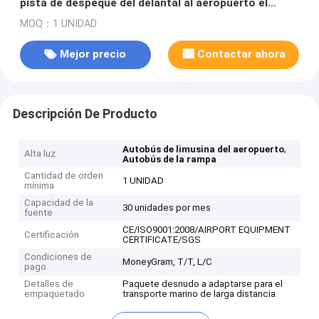
pista de despeque del delantal al aeropuerto el
13m×3m×3m
MOQ：1 UNIDAD
Mejor precio
Contactar ahora
Descripción De Producto
,
Autobús de limusina del aeropuerto
Alta luz
Autobús de la rampa
Cantidad de orden
1 UNIDAD
mínima
Capacidad de la
30 unidades por mes
fuente
CE/ISO9001:2008/AIRPORT EQUIPMENT
Certificación
CERTIFICATE/SGS
Condiciones de
MoneyGram, T/T, L/C
pago
Detalles de
Paquete desnudo a adaptarse para el
empaquetado
transporte marino de larga distancia