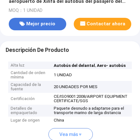
aeropuerto de Xinfa del autobús del pasajero del
aeropuerto de 77 pasajeros
MOQ：1 UNIDAD
Mejor precio
Contactar ahora
Descripción De Producto
Alta luz
,
Autobús del delantal
Aero- autobús
Cantidad de orden
1 UNIDAD
mínima
Capacidad de la
20 UNIDADES POR MES
fuente
CE/ISO9001:2008/AIRPORT EQUIPMENT
Certificación
CERTIFICATE/SGS
Detalles de
Paquete desnudo a adaptarse para el
empaquetado
transporte marino de larga distancia
Lugar de origen
China
Vea más