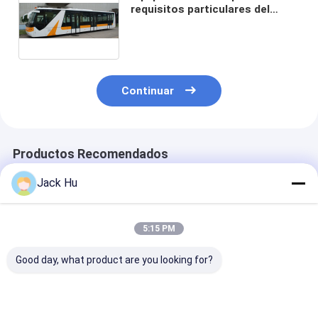
requisitos particulares del
aeropuerto de Xinfa del
autobús del pasajero del
aeropuerto de 77 pasajeros
Continuar
Productos Recomendados
Jack Hu
5:15 PM
Good day, what product are you looking for?
Área permanente del
Delantal del autobús
Pequeño autob
autobús 22 del
de la rampa de la
torneado del
delantal del
transferencia de
delantal del