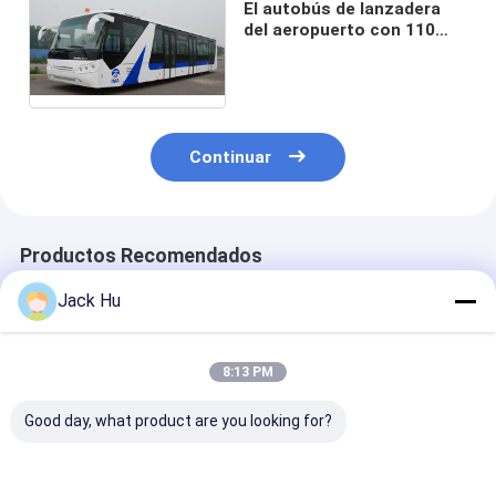
El autobús de lanzadera
del aeropuerto con 110
pasajeros 14 asienta
Cummins Engine
Continuar
Productos Recomendados
Jack Hu
8:13 PM
Good day, what product are you looking for?
Motor diesel de los
Autobús bajo
El autobús de l
coches del
antirresbaladizo del
aeropuerto de 