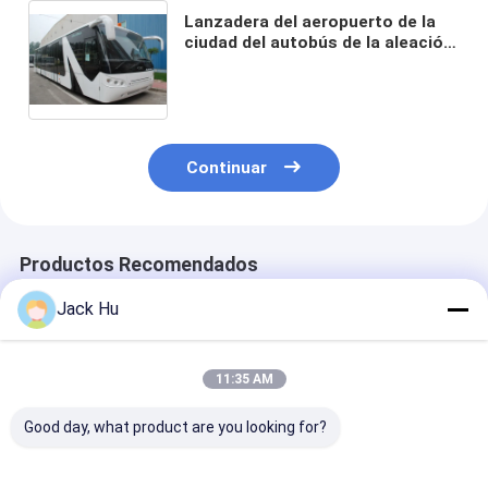
Lanzadera del aeropuerto de la
ciudad del autobús de la aleación
con poco carbono de la
capacidad grande aero-
equivalente al autobús de Cobus
2700
Continuar
Productos Recomendados
Jack Hu
11:35 AM
Good day, what product are you looking for?
DERROTA
Autobús de
Pequeño coche