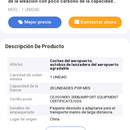
de la aleación con poco carbono de la capacidad
grande aero- equivalente al autobús de Cobus 2700
MOQ：1 UNIDAD
Mejor precio
Contactar ahora
Descripción De Producto
,
Coches del aeropuerto
Alta luz
autobús de lanzadera del aeropuerto
agradable
Cantidad de orden
1 UNIDAD
mínima
Capacidad de la
20 UNIDADES POR MES
fuente
CE/ISO9001:2008/AIRPORT EQUIPMENT
Certificación
CERTIFICATE/SGS
Detalles de
Paquete desnudo a adaptarse para el
empaquetado
transporte marino de larga distancia
Lugar de origen
China