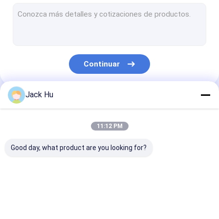
Cargador automotor de la banda transportadora
tractor de la remolque
Camión de servicio de agua
Continuar
Camión de servicio de lavabo
Autobús del pasajero del aeropuerto
Jack Hu
Nuestras Categorías
Aero- autobús
11:12 PM
Autobús de la transferencia de aeropuerto
Good day, what product are you looking for?
Equipo del aeropuerto de Xinfa
Autobuses bajos del piso
Autobús del delantal
Camión del
Escaleras
Autobús de lanzadera del aeropuerto
del aeropuerto
abastecimiento
automotoras d
pasajero