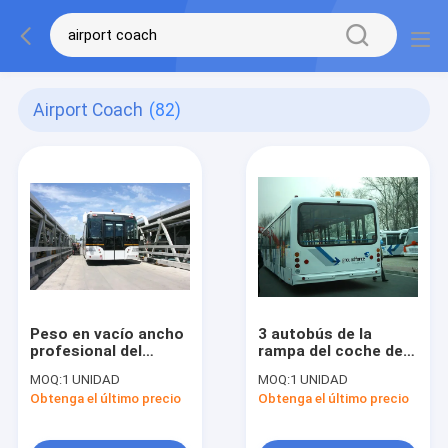
Airport Coach
(82)
Peso en vacío ancho
3 autobús de la
profesional del
rampa del coche de
autobús 12250kgs
la pista de despeque
MOQ:
1 UNIDAD
MOQ:
1 UNIDAD
del delantal del
de Seat del motor 22
Obtenga el último precio
Obtenga el último precio
aeropuerto del coche
para el aeropuerto
de la pista de
DC24V/240W
despeque del cuerpo