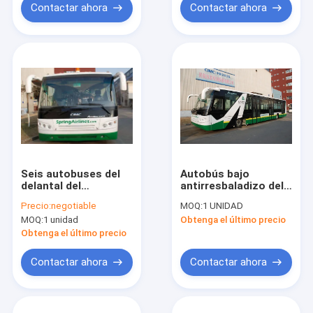
Contactar ahora
Contactar ahora
Seis autobuses del
Autobús bajo
delantal del
antirresbaladizo del
aeropuerto de la
delantal del coche de
Precio:
negotiable
MOQ:
1 UNIDAD
transferencia del
la pista de despeque
MOQ:
1 unidad
Obtenga el último precio
motor diesel de la
del piso con
puerta
estándar del IATA
Obtenga el último precio
Contactar ahora
Contactar ahora