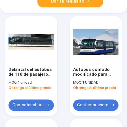
Dar su requisito
Delantal del autobús
Autobús cómodo
de 110 de pasajeros
modificado para
asientos de la
requisitos
MOQ:
1 unidad
MOQ:
1 UNIDAD
capacidad 14 para el
particulares el
Obtenga el último precio
Obtenga el último precio
aeropuerto
13m×2.7m×3m del
pasajero del
aeropuerto de 13
Seat
Contactar ahora
Contactar ahora