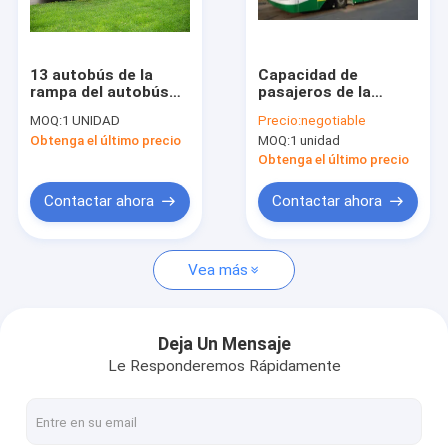
Viaje de la fábrica
Control de calidad
13 autobús de la
Capacidad de
rampa del autobús
pasajeros de la
Éntrenos en contacto con
del aeropuerto
lanzadera 110 del
MOQ:
1 UNIDAD
Precio:
negotiable
internacional del
autobús del
Obtenga el último precio
MOQ:
1 unidad
pasajero de Seater
aeropuerto de la
Noticias
77 con los asientos
puerta de Seat 6 del
Obtenga el último precio
ajustables
motor diesel 14
Pida una cita
Contactar ahora
Contactar ahora
Vea más
Autobús del delantal del aeropuerto
Camión del abastecimiento
Deja Un Mensaje
Le Responderemos Rápidamente
Escaleras automotoras del pasajero
Aeropuerto Ambulift