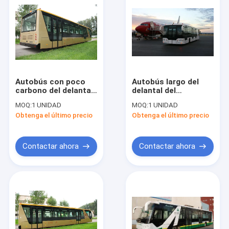
Autobús con poco
Autobús largo del
carbono del delantal
delantal del
del aeropuerto del
aeropuerto de 200
MOQ:
1 UNIDAD
MOQ:
1 UNIDAD
pasajero del acero de
litros con la batería
Obtenga el último precio
Obtenga el último precio
aleación 51, autobús
de plomo 190H52
del motor diesel de 4
Strok
Contactar ahora
Contactar ahora
Hogar
Productos
Sobre nosotros