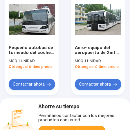
Pequeño autobús de
Aero- equipo del
torneado del coche
aeropuerto de Xinfa
de la pista de
del autobús de 110
MOQ:
1 UNIDAD
MOQ:
1 UNIDAD
despeque del radio
pasajeros con el
Obtenga el último precio
Obtenga el último precio
aero- con el motor
delantal de aluminio
diesel
Contactar ahora
Contactar ahora
Ahorre su tiempo
Permítanos contactar con los mejores
productos con usted.