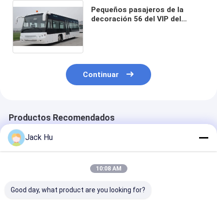
Pequeños pasajeros de la
decoración 56 del VIP del
autobús del delantal del
aeropuerto de los pasajeros
que colocan área
Continuar
Productos Recomendados
Jack Hu
10:08 AM
Good day, what product are you looking for?
el equivalente al
área derecha del
Autobús de al