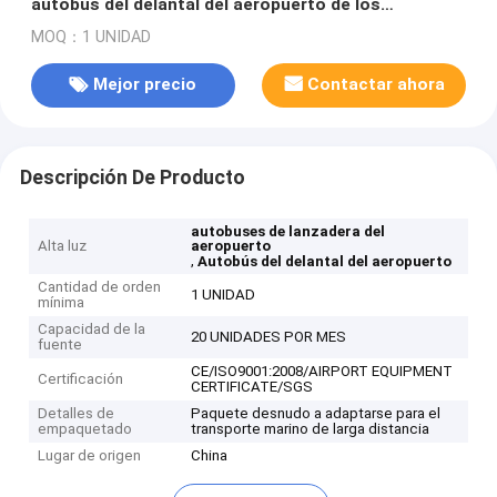
autobús del delantal del aeropuerto de los
pasajeros que colocan área
MOQ：1 UNIDAD
Mejor precio
Contactar ahora
Descripción De Producto
autobuses de lanzadera del
Alta luz
aeropuerto
,
Autobús del delantal del aeropuerto
Cantidad de orden
1 UNIDAD
mínima
Capacidad de la
20 UNIDADES POR MES
fuente
CE/ISO9001:2008/AIRPORT EQUIPMENT
Certificación
CERTIFICATE/SGS
Detalles de
Paquete desnudo a adaptarse para el
empaquetado
transporte marino de larga distancia
Lugar de origen
China