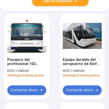
Dar su requisito
Pasajero del
Equipo durable del
profesional 102
aeropuerto de Xinfa
autobús del pasajero
del autobús del
MOQ:
1 UNIDAD
MOQ:
1 UNIDAD
del aeropuerto de
pasajero del
Obtenga el último precio
Obtenga el último precio
200 litros con la
aeropuerto con los
pintura de PPG
asientos ajustables
Contactar ahora
Contactar ahora