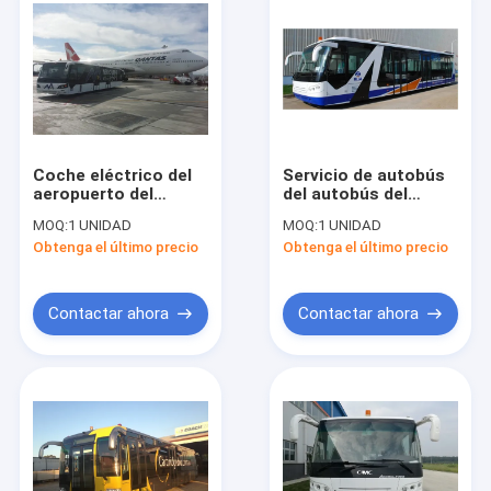
Coche eléctrico del
Servicio de autobús
aeropuerto del
del autobús del
autobús del
pasajero del
MOQ:
1 UNIDAD
MOQ:
1 UNIDAD
aeropuerto
aeropuerto de
Obtenga el último precio
Obtenga el último precio
internacional de
Cummins Engine al
Seater del cuerpo de
aeropuerto con el
aluminio 13
delantal de aluminio
Contactar ahora
Contactar ahora
Hogar
Productos
Sobre nosotros