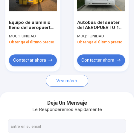
Viaje de la fábrica
Control de calidad
Equipo de aluminio
Autobús del seater
lleno del aeropuerto
del AEROPUERTO 13
Éntrenos en contacto con
de Xinfa del cuerpo,
de NEOPLAN,
MOQ:
1 UNIDAD
MOQ:
1 UNIDAD
lanzadera del
situación durable del
Obtenga el último precio
Obtenga el último precio
aeropuerto de la
pasajero del autobús
Noticias
ciudad de 14 Seater
de limusina del
aeropuerto 102
Pida una cita
Contactar ahora
Contactar ahora
Vea más
Autobús del delantal del aeropuerto
Camión del abastecimiento
Deja Un Mensaje
Le Responderemos Rápidamente
Escaleras automotoras del pasajero
Aeropuerto Ambulift