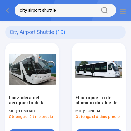
City Airport Shuttle
(19)
Lanzadera del
El aeropuerto de
aeropuerto de la
aluminio durable de
ciudad del autobús
la lanzadera del
MOQ:
1 UNIDAD
MOQ:
1 UNIDAD
de la aleación con
aeropuerto de la
Obtenga el último precio
Obtenga el último precio
poco carbono de la
ciudad del delantal
capacidad grande
entrena el
aero- equivalente al
13m×3m×3m