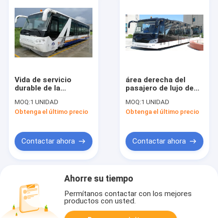
Vida de servicio
área derecha del
durable de la
pasajero de lujo de
lanzadera del
las lanzaderas del
MOQ:
1 UNIDAD
MOQ:
1 UNIDAD
aeropuerto
aeropuerto 110 de la
Obtenga el último precio
Obtenga el último precio
agradable estándar
anchura de 3M de la
de la ciudad del IATA
longitud del 14M
de la alta capacidad
Contactar ahora
Contactar ahora
Ahorre su tiempo
Permítanos contactar con los mejores
productos con usted.