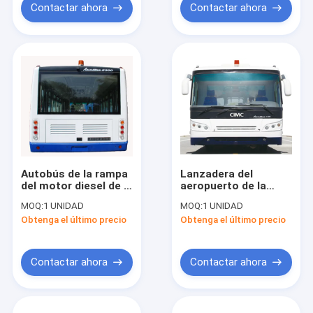
autobús de Cobus
Contactar ahora
Contactar ahora
2700
Autobús de la rampa
Lanzadera del
del motor diesel de 4
aeropuerto de la
movimientos, 110
ciudad del autobús
MOQ:
1 UNIDAD
MOQ:
1 UNIDAD
lanzaderas del
de la aleación con
Obtenga el último precio
Obtenga el último precio
aeropuerto del lujo
poco carbono de la
del pasajero
capacidad grande
aero-
Contactar ahora
Contactar ahora