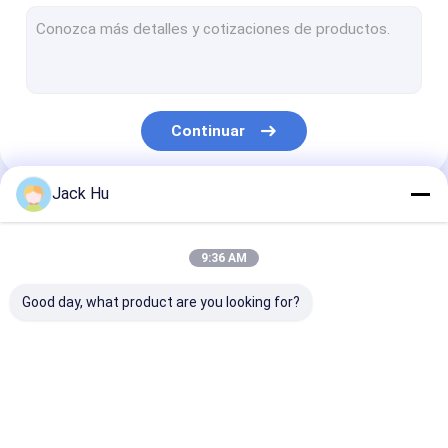
Cargador automotor de la banda transportadora
tractor de la remolque
Camión de servicio de agua
Continuar
Camión de servicio de lavabo
Autobús del pasajero del aeropuerto
Jack Hu
Nuestras Categorías
Aero- autobús
9:36 AM
Autobús de la transferencia de aeropuerto
Good day, what product are you looking for?
Equipo del aeropuerto de Xinfa
Autobuses bajos del piso
Autobús del delantal
Camión del
Escaleras
Autobús de lanzadera del aeropuerto
del aeropuerto
abastecimiento
automotoras d
pasajero