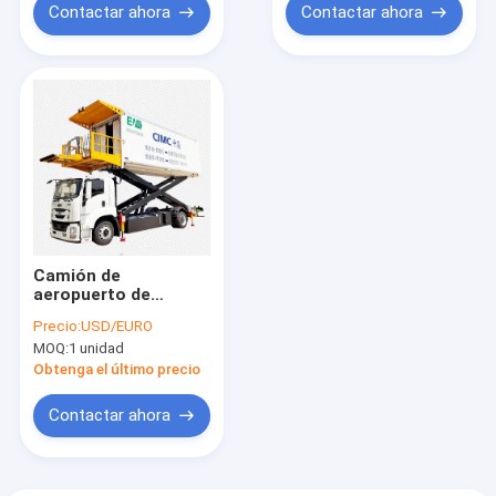
Contactar ahora
Contactar ahora
Camión de
aeropuerto de
vehículo de catering
Precio:
USD/EURO
eléctrico servido
MOQ:
1 unidad
para pasajeros de
vuelos de embarque
Obtenga el último precio
Contactar ahora