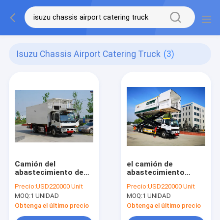
Isuzu Chassis Airport Catering Truck
(3)
Camión del
el camión de
abastecimiento de
abastecimiento
Isuzu Chassis Aero
xc6000 iso9000 del
Precio:
USD220000 Unit
Precio:
USD220000 Unit
Food Airport
aeropuerto cimc
MOQ:
1 UNIDAD
MOQ:
1 UNIDAD
certificó
Obtenga el último precio
Obtenga el último precio