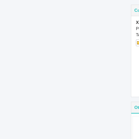
C
X
P
T
O