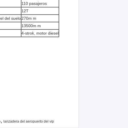
110 pasajeros
12T
el del suelo
270m m
13500m m
4-strok, motor diesel
,
o
lanzadera del aeropuerto del vip