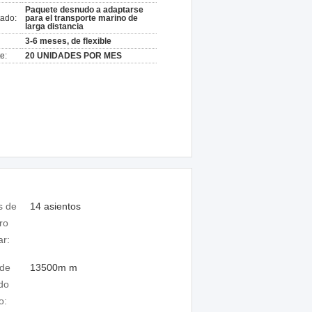
Paquete desnudo a adaptarse
ado:
para el transporte marino de
larga distancia
3-6 meses, de flexible
e:
20 UNIDADES POR MES
s de
14 asientos
ro
ar:
 de
13500m m
do
o: