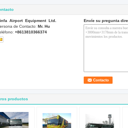
ontacto
infa Airport Equipment Ltd.
Envíe su pregunta dir
ersona de Contacto:
Mr. Hu
eléfono:
+8613810366374
tros productos