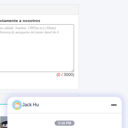
ectamente a nosotros
(
0
/ 3000)
Jack Hu
3:16 PM