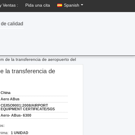
y Ventas :
Pida una cita
Spanish
 de calidad
 la transferencia de aeropuerto del
a transferencia de
China
Aero ABus
CE/ISO9001:2008/AIRPORT
EQUIPMENT CERTIFICATE/SGS
Aero- ABus- 6300
os:
nima:
1 UNIDAD