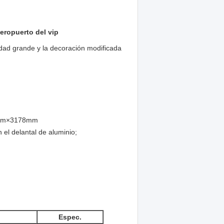
aeropuerto del vip
dad grande y la decoración modificada
00mm×3178mm
el delantal de aluminio;
Espec.