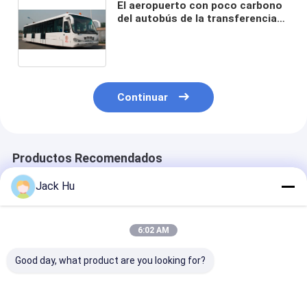
El aeropuerto con poco carbono
del autobús de la transferencia
de aeropuerto del cuerpo de
acero de aleación entrena la
base de rueda de 5100m m
Continuar
Productos Recomendados
Jack Hu
6:02 AM
Good day, what product are you looking for?
Autobús A5300 de la
Autobús de
autobús de al
transferencia de
lanzadera del
de la transfer