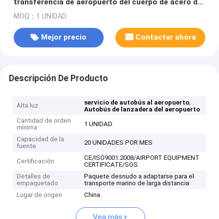
transferencia de aeropuerto del cuerpo de acero de
aleación entrena la base de rueda de 5100m m
MOQ：1 UNIDAD
Mejor precio
Contactar ahora
Descripción De Producto
,
servicio de autobús al aeropuerto
Alta luz
Autobús de lanzadera del aeropuerto
Cantidad de orden
1 UNIDAD
mínima
Capacidad de la
20 UNIDADES POR MES
fuente
CE/ISO9001:2008/AIRPORT EQUIPMENT
Certificación
CERTIFICATE/SGS
Detalles de
Paquete desnudo a adaptarse para el
empaquetado
transporte marino de larga distancia
Lugar de origen
China
Vea más