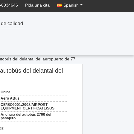
-8934646
Pida una cita
Spanish
 de calidad
bús del delantal del aeropuerto de 77
tobús del delantal del
China
Aero ABus
CE/ISO9001:2008/AIRPORT
EQUIPMENT CERTIFICATE/SGS
Anchura del autobús 2700 del
pasajero
os: