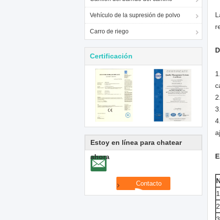
L
Vehículo de la supresión de polvo
r
Carro de riego
D
Certificación
1
c
2
3
4
a
Estoy en línea para chatear
E
ahora
N
1
2
3