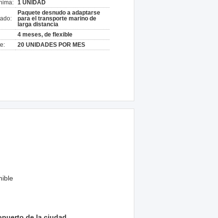
nima:
1 UNIDAD
Paquete desnudo a adaptarse
ado:
para el transporte marino de
larga distancia
4 meses, de flexible
e:
20 UNIDADES POR MES
nible
opuerto de la ciudad