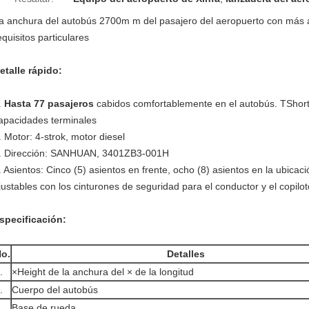
a anchura del autobús 2700m m del pasajero del aeropuerto con más as
equisitos particulares
etalle rápido:
.
Hasta 77 pasajeros
cabidos comfortablemente en el autobús. TShort 
apacidades terminales
. Motor: 4-strok, motor diesel
. Dirección: SANHUAN, 3401ZB3-001H
. Asientos: Cinco (5) asientos en frente, ocho (8) asientos en la ubicaci
justables con los cinturones de seguridad para el conductor y el copilot
specificación:
o.
Detalles
.
×Height de la anchura del × de la longitud
.
Cuerpo del autobús
.
Base de rueda