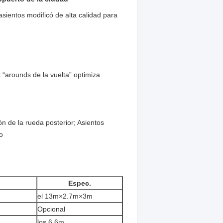
ientos modificó de alta calidad para
“arounds de la vuelta” optimiza
ón de la rueda posterior; Asientos
o
Espec.
el 13m×2.7m×3m
Opcional
los 6.6m