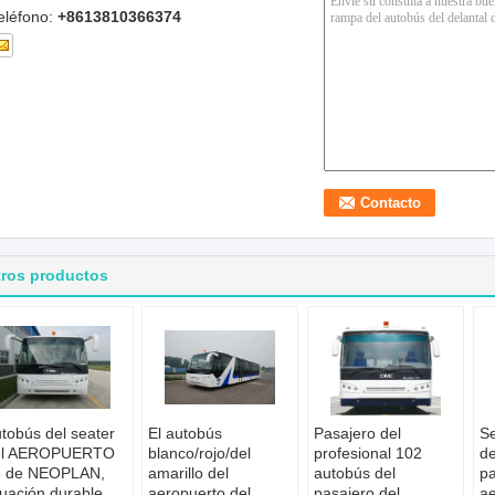
eléfono:
+8613810366374
tros productos
tobús del seater
El autobús
Pasajero del
Se
el AEROPUERTO
blanco/rojo/del
profesional 102
de
3 de NEOPLAN,
amarillo del
autobús del
pa
tuación durable
aeropuerto del
pasajero del
ae