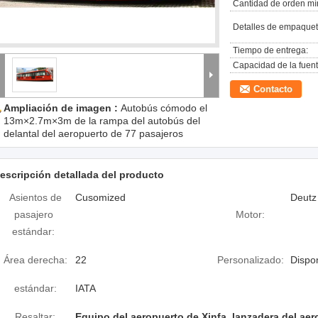
Cantidad de orden mí
Detalles de empaquet
Tiempo de entrega:
Capacidad de la fuent
Contacto
Ampliación de imagen :
Autobús cómodo el
13m×2.7m×3m de la rampa del autobús del
delantal del aeropuerto de 77 pasajeros
escripción detallada del producto
Asientos de
Cusomized
Deutz
pasajero
Motor:
estándar:
Área derecha:
22
Personalizado:
Dispo
estándar:
IATA
Resaltar:
Equipo del aeropuerto de Xinfa
,
lanzadera del aer