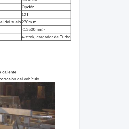
Opción
12T
el del suelo
270m m
<13500mm>
4-strok, cargador de Turbo
 caliente,
corrosión del vehículo.