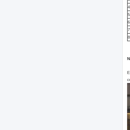
4
5
6
7
8
N
E
c