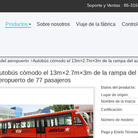
Soporte y Ventas :
86-316
Productos
Sobre nosotros
Viaje de la fábrica
Control
 del aeropuerto
Autobús cómodo el 13m×2.7m×3m de la rampa del auto
utobús cómodo el 13m×2.7m×3m de la rampa del au
eropuerto de 77 pasajeros
Datos del producto:
Lugar de origen:
Nombre de la marca:
Certificación:
Número de modelo:
Pago y Envío Términ