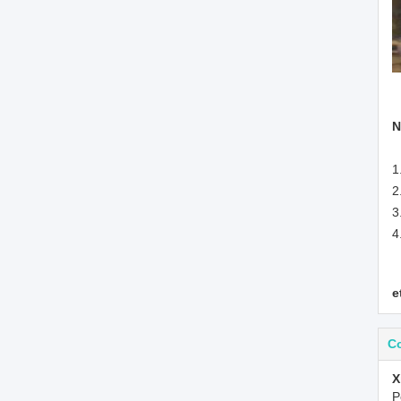
N
1
2
3
4
e
C
X
P