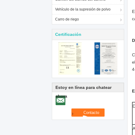
Vehículo de la supresión de polvo
E
c
Carro de riego
Certificación
D
C
e
4
Estoy en línea para chatear
E
ahora
D
A