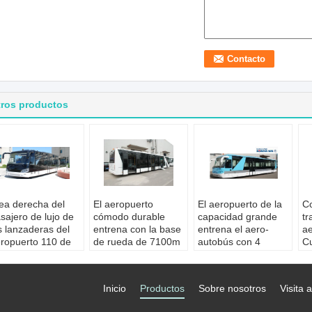
tros productos
ea derecha del
El aeropuerto
El aeropuerto de la
Co
sajero de lujo de
cómodo durable
capacidad grande
tr
s lanzaderas del
entrena con la base
entrena el aero-
ae
ropuerto 110 de
de rueda de 7100m
autobús con 4
C
 anchura de 3M
m DC24V 240W
puertas de abertura
de
 la longitud del
Asientos de
dobles neumáticas
al
4M
pasajero estándar:
Asientos de
as
Inicio
Productos
Sobre nosotros
Visita a
licación:
Hasta 110
pasajero estándar:
A
ropuerto
Motor:
el motor
customerized
qu