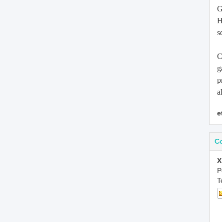
G
H
s
C
g
p
a
e
C
X
P
T