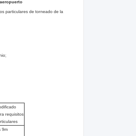
 aeropuerto
tos particulares de torneado de la
nio;
dificado
ra requisitos
rticulares
s 9m