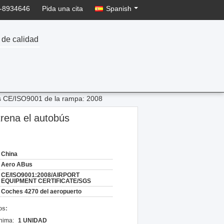
-8934646
Pida una cita
Spanish
 de calidad
ús CE/ISO9001 de la rampa: 2008
trena el autobús
China
Aero ABus
CE/ISO9001:2008/AIRPORT
EQUIPMENT CERTIFICATE/SGS
Coches 4270 del aeropuerto
os:
nima:
1 UNIDAD