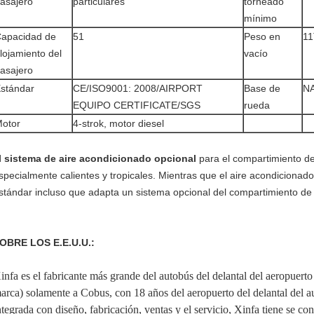
asajero
particulares
torneado
mínimo
apacidad de
51
Peso en
11
lojamiento del
vacío
asajero
stándar
CE/ISO9001: 2008/AIRPORT
Base de
N
EQUIPO CERTIFICATE/SGS
rueda
otor
4-strok, motor diesel
l sistema de aire acondicionado opcional
para el compartimiento de
specialmente calientes y tropicales. Mientras que el aire acondicionad
stándar incluso que adapta un sistema opcional del compartimiento de
OBRE LOS E.E.U.U.:
infa es el fabricante más grande del autobús del delantal del aeropuer
arca) solamente a Cobus, con 18 años del aeropuerto del delantal del a
ntegrada con diseño, fabricación, ventas y el servicio, Xinfa tiene se con