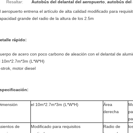
Resaltar:
Autobús del delantal del aeropuerto
,
autobús del
l aeropuerto entrena el artículo de alta calidad modificado para requisi
apacidad grande del radio de la altura de los 2.5m
etalle rápido:
uerpo de acero con poco carbono de aleación con el delantal de alumi
l 10m*2.7m*3m (L*W*H)
-strok, motor diesel
specificación:
imensión
el 10m*2.7m*3m (L*W*H)
Área
Mo
derecha
pa
pa
sientos de
Modificado para requisitos
Radio de
lo