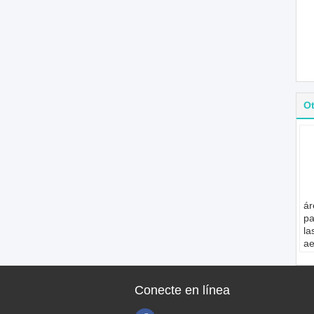
O
ár
pa
la
ae
la
de
1
Conecte en línea
Ap
Ae