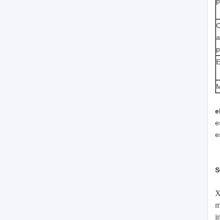
p
C
a
p
E
M
e
e
e
S
X
m
i