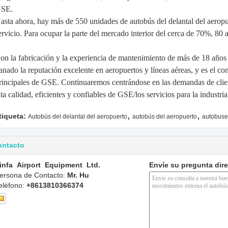
SE.
asta ahora, hay más de 550 unidades de autobús del delantal del aerop
ervicio. Para ocupar la parte del mercado interior del cerca de 70%, 80 
on la fabricación y la experiencia de mantenimiento de más de 18 años
anado la reputación excelente en aeropuertos y líneas aéreas, y es el co
rincipales de GSE. Continuaremos centrándose en las demandas de clie
lta calidad, eficientes y confiables de GSE/los servicios para la industr
,
,
tiqueta:
Autobús del delantal del aeropuerto
autobús del aeropuerto
autobuse
ontacto
infa Airport Equipment Ltd.
Envíe su pregunta dir
ersona de Contacto:
Mr. Hu
eléfono:
+8613810366374