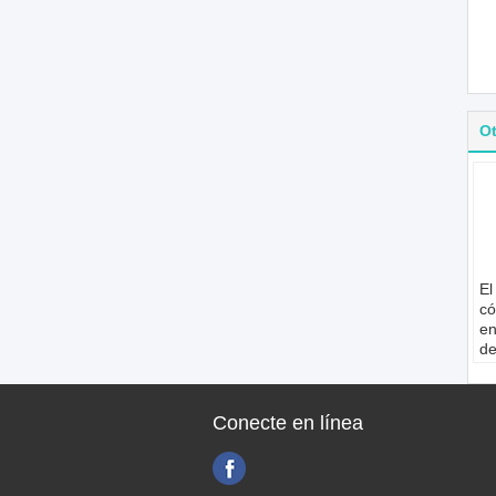
O
El
có
en
de
m
As
pa
Conecte en línea
Ha
M
di
li