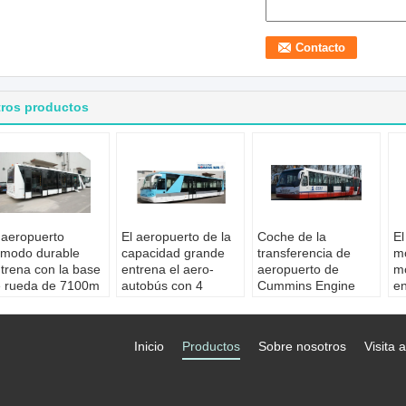
tros productos
 aeropuerto
El aeropuerto de la
Coche de la
El
modo durable
capacidad grande
transferencia de
mo
trena con la base
entrena el aero-
aeropuerto de
m
 rueda de 7100m
autobús con 4
Cummins Engine
en
 DC24V 240W
puertas de abertura
del acero de
CE
ientos de
dobles neumáticas
aleación con los
r
sajero estándar:
Asientos de
asientos ajustables
A
Inicio
Productos
Sobre nosotros
Visita a
sta 110
pasajero estándar:
Aplicación:
Equipo
A
otor:
el motor
customerized
que pone a tierra
pa
esel, 4 frota
Motor:
4 el
del aeropuerto
I
geramente,
movimiento,
Asientos de
M