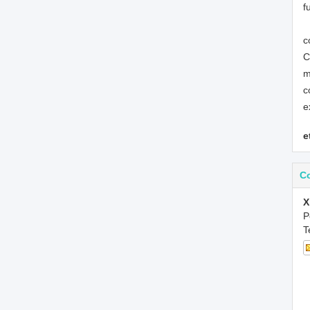
f
c
C
m
c
e
e
C
X
P
T