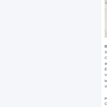
D
S
C
d
É
V
l
V
p
C