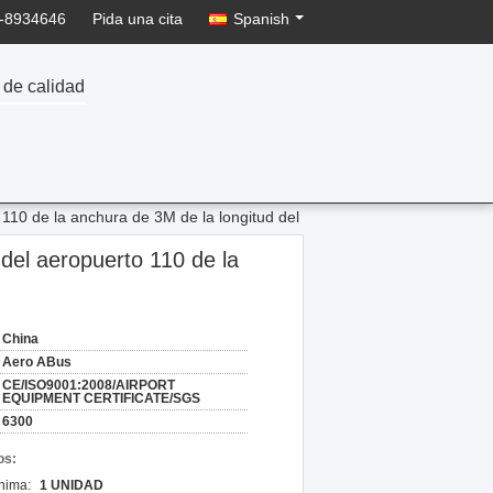
-8934646
Pida una cita
Spanish
 de calidad
 110 de la anchura de 3M de la longitud del
 del aeropuerto 110 de la
China
Aero ABus
CE/ISO9001:2008/AIRPORT
EQUIPMENT CERTIFICATE/SGS
6300
os:
nima:
1 UNIDAD