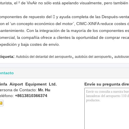
uturista, el ² de VivAir no sólo está apelando visualmente, pero también 
omponentes de repuesto del

y ayuda completa de las Después-vent
on el ‘un concepto económico del motor’, CIMC-XINFA reduce costes 
antenimiento. Con la integración de la mayoría de los componentes es
omercial, la compañía ofrece a clientes la oportunidad de comprar rec
xpedición y baja costes de envío.
,
,
tiqueta:
Autobús del delantal del aeropuerto
autobús del aeropuerto
autobuse
ontacto
infa Airport Equipment Ltd.
Envíe su pregunta dir
ersona de Contacto:
Mr. Hu
eléfono:
+8613810366374