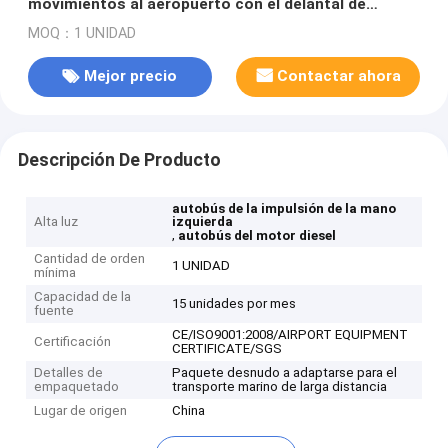
movimientos al aeropuerto con el delantal de
aluminio
MOQ：1 UNIDAD
Mejor precio
Contactar ahora
Descripción De Producto
autobús de la impulsión de la mano
Alta luz
izquierda
,
autobús del motor diesel
Cantidad de orden
1 UNIDAD
mínima
Capacidad de la
15 unidades por mes
fuente
CE/ISO9001:2008/AIRPORT EQUIPMENT
Certificación
CERTIFICATE/SGS
Detalles de
Paquete desnudo a adaptarse para el
empaquetado
transporte marino de larga distancia
Lugar de origen
China