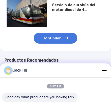
Servicio de autobús del
motor diesel de 4
movimientos al aeropuerto
con el delantal de aluminio
Continuar
Productos Recomendados
Jack Hu
5:32 AM
Good day, what product are you looking for?
El piso bajo durable
Autobús de lujo bajo
Año largo del