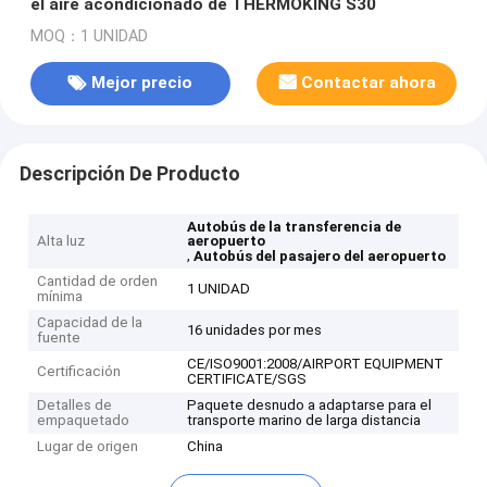
el aire acondicionado de THERMOKING S30
MOQ：1 UNIDAD
Mejor precio
Contactar ahora
Descripción De Producto
Autobús de la transferencia de
Alta luz
aeropuerto
,
Autobús del pasajero del aeropuerto
Cantidad de orden
1 UNIDAD
mínima
Capacidad de la
16 unidades por mes
fuente
CE/ISO9001:2008/AIRPORT EQUIPMENT
Certificación
CERTIFICATE/SGS
Detalles de
Paquete desnudo a adaptarse para el
empaquetado
transporte marino de larga distancia
Lugar de origen
China