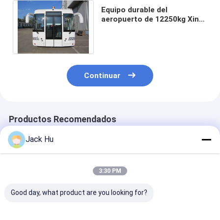
Equipo durable del
aeropuerto de 12250kg Xinfa
con el aire acondicionado de
THERMOKING S30
Continuar
Productos Recomendados
Jack Hu
3:30 PM
Good day, what product are you looking for?
Coche del VIP del
autobús del delantal
Equipo del