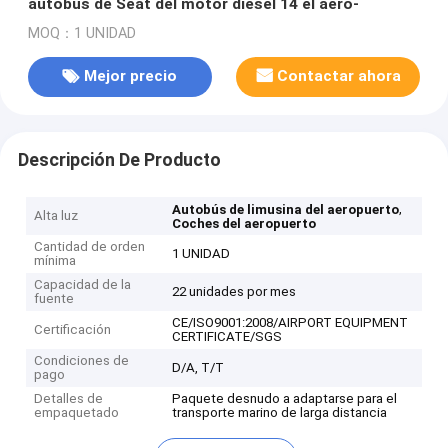
autobús de Seat del motor diesel 14 el aero-
MOQ：1 UNIDAD
Mejor precio
Contactar ahora
Descripción De Producto
,
Autobús de limusina del aeropuerto
Alta luz
Coches del aeropuerto
Cantidad de orden
1 UNIDAD
mínima
Capacidad de la
22 unidades por mes
fuente
CE/ISO9001:2008/AIRPORT EQUIPMENT
Certificación
CERTIFICATE/SGS
Condiciones de
D/A, T/T
pago
Detalles de
Paquete desnudo a adaptarse para el
empaquetado
transporte marino de larga distancia