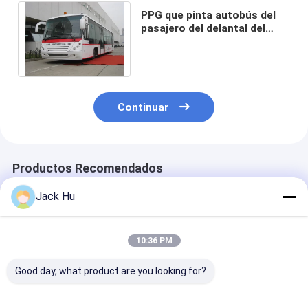
PPG que pinta autobús del
pasajero del delantal del
autobús de Seat del motor
diesel 14 el aero-
Continuar
Productos Recomendados
Jack Hu
10:36 PM
Good day, what product are you looking for?
DERROTA
Lanzadera del
Autobús de