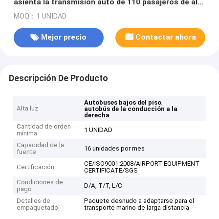
asienta la transmisión auto de 110 pasajeros de alta
calidad
MOQ：1 UNIDAD
Mejor precio
Contactar ahora
Descripción De Producto
,
Autobuses bajos del piso
Alta luz
autobús de la conducción a la
derecha
Cantidad de orden
1 UNIDAD
mínima
Capacidad de la
16 unidades por mes
fuente
CE/ISO9001:2008/AIRPORT EQUIPMENT
Certificación
CERTIFICATE/SGS
Condiciones de
D/A, T/T, L/C
pago
Detalles de
Paquete desnudo a adaptarse para el
empaquetado
transporte marino de larga distancia