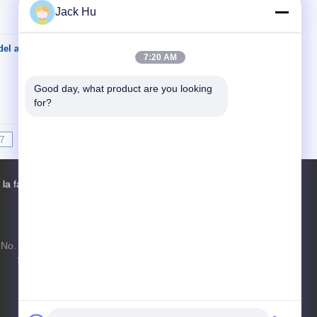
Jack Hu
del aeropuerto de
Contacto
7:20 AM
Good day, what product are you looking 
for?
7
8
9
10
>>
>|
 la fábrica
Contactos
Mapa del Sitio
No. 97 camino de Changping, ciudad de
Shahe, distrito de Changping, Pekín,
República Popular China, 102206
xf.hyt@stas.cimc.com