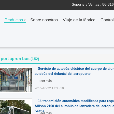
Soporte y Ventas :
86-316
Productos
Sobre nosotros
Viaje de la fábrica
Control
rport apron bus
(152)
Servicio de autobús eléctrico del cuerpo de alu
autobús del delantal del aeropuerto
Leer más
2015-10-22 17:35:10
14 transmisión automática modificada para requi
Allison 2100 del autobús de lanzadera del aeropue
Seat 4
Leer más