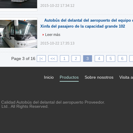
2015-10-22 17:34:12
Autobús del delantal del aeropuerto del equipo 
Xinfa del pasajero de la capacidad grande 102
Leer más
2015-10-22 17:35:13
Page 3 of 16
|<
<<
1
2
3
4
5
6
Inicio
Productos
Sobre nosotros
Visita a
Calidad Autobús del delantal del aeropuerto Proveedor.
td.. All Rights Reserved.