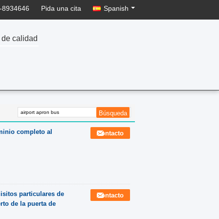
-8934646
Pida una cita
Spanish
 de calidad
minio completo al
Contacto
sitos particulares de
Contacto
rto de la puerta de