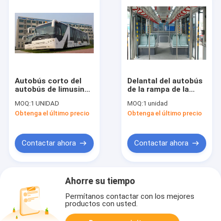
Autobús corto del
Delantal del autobús
autobús de limusina
de la rampa de la
del aeropuerto del
transferencia de
MOQ:
1 UNIDAD
MOQ:
1 unidad
radio de la vuelta
aeropuerto pequeño
Obtenga el último precio
Obtenga el último precio
aero- equivalente al
radio de torneado
autobús de Neoplan
Contactar ahora
Contactar ahora
Ahorre su tiempo
Permítanos contactar con los mejores
productos con usted.