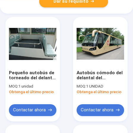
Dar su requisito
Pequeño autobús de
Autobús cómodo del
torneado del delantal
delantal del
del aeropuerto del
aeropuerto de Seater
MOQ:
1 unidad
MOQ:
1 UNIDAD
radio de la capacidad
del motor diesel 13
Obtenga el último precio
Obtenga el último precio
grande
con el delantal de
aluminio
Contactar ahora
Contactar ahora