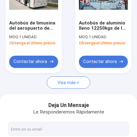
Viaje de la fábrica
Control de calidad
Autobús de limusina
Autobús de aluminio
del aeropuerto de
lleno 12250kgs de la
Éntrenos en contacto con
110 pasajeros, 4
estación de
MOQ:
1 UNIDAD
MOQ:
1 UNIDAD
coches del
autobúses de
Obtenga el último precio
Obtenga el último precio
aeropuerto del
lanzadera del
Noticias
motor diesel del
aeropuerto de Seater
movimiento
del cuerpo 14
Pida una cita
Contactar ahora
Contactar ahora
Vea más
Autobús del delantal del aeropuerto
Camión del abastecimiento
Deja Un Mensaje
Le Responderemos Rápidamente
Escaleras automotoras del pasajero
Aeropuerto Ambulift