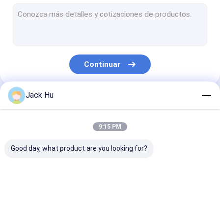
Cargador automotor de la banda transportadora
tractor de la remolque
Camión de servicio de agua
Continuar
Camión de servicio de lavabo
Autobús del pasajero del aeropuerto
Jack Hu
Nuestras Categorías
Aero- autobús
9:15 PM
Autobús de la transferencia de aeropuerto
Good day, what product are you looking for?
Equipo del aeropuerto de Xinfa
Autobuses bajos del piso
Autobús del delantal
Camión del
Escaleras
Autobús de lanzadera del aeropuerto
del aeropuerto
abastecimiento
automotoras d
pasajero