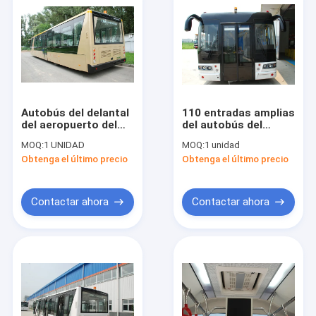
Autobús del delantal
110 entradas amplias
del aeropuerto del
del autobús del
motor diesel de 4
delantal del
MOQ:
1 UNIDAD
MOQ:
1 unidad
movimientos,
aeropuerto de la
Obtenga el último precio
Obtenga el último precio
coches del
lanzadera
aeropuerto
internacional
Contactar ahora
Contactar ahora
Hogar
Productos
Sobre nosotros