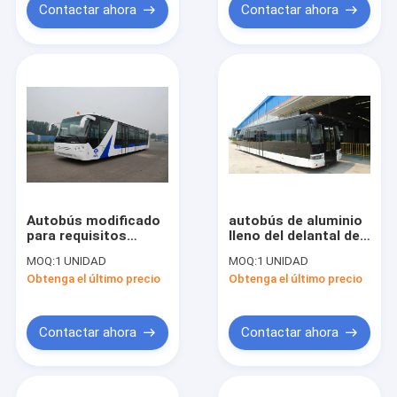
Contactar ahora
Contactar ahora
Autobús modificado
autobús de aluminio
para requisitos
lleno del delantal del
particulares
aeropuerto del
MOQ:
1 UNIDAD
MOQ:
1 UNIDAD
10600mm×2700mm×3170m
cuerpo con
Obtenga el último precio
Obtenga el último precio
m de la lanzadera del
capacidad de 110
aeropuerto del Vip de
pasajeros y 14
51 pasajeros aero-
asientos
Contactar ahora
Contactar ahora