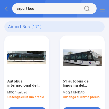
Airport Bus
(171)
Autobús
51 autobús de
internacional del
limusina del
delantal de Xinfa
aeropuerto del
MOQ:
1 unidad
MOQ:
1 UNIDAD
para el transporte de
motor diesel del
Obtenga el último precio
Obtenga el último precio
aeropuerto
movimiento del
pasajero 4 KG-B4270