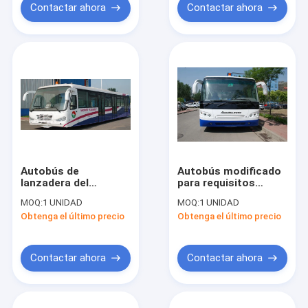
Contactar ahora
Contactar ahora
Autobús de
Autobús modificado
lanzadera del
para requisitos
aeropuerto con poco
particulares del
MOQ:
1 UNIDAD
MOQ:
1 UNIDAD
carbono durable del
delantal del
Obtenga el último precio
Obtenga el último precio
cuerpo de acero de
aeropuerto de 51
aleación Niza con el
pasajeros, pequeño
sistema termal de
coche de torneado
rey AC
del aeropuerto del
Contactar ahora
Contactar ahora
radio