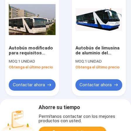
Autobús modificado
Autobús de limusina
para requisitos
de aluminio del
particulares del
aeropuerto del
MOQ:
1 UNIDAD
MOQ:
1 UNIDAD
autobús del pasajero
cuerpo
Obtenga el último precio
Obtenga el último precio
del aeropuerto del
10600mm×2700mm×317
acero de aleación de
m
77 pasajeros aero-
Contactar ahora
Contactar ahora
Ahorre su tiempo
Permítanos contactar con los mejores
productos con usted.