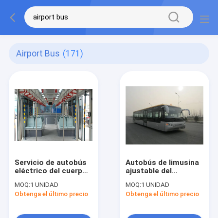
Airport Bus
(171)
Servicio de autobús
Autobús de limusina
eléctrico del cuerpo
ajustable del
de aluminio
aeropuerto de 14
MOQ:
1 UNIDAD
MOQ:
1 UNIDAD
completo al autobús
Seater, autobús con
Obtenga el último precio
Obtenga el último precio
del delantal del
poco carbono del
aeropuerto
cuerpo de acero de
aleación aero-