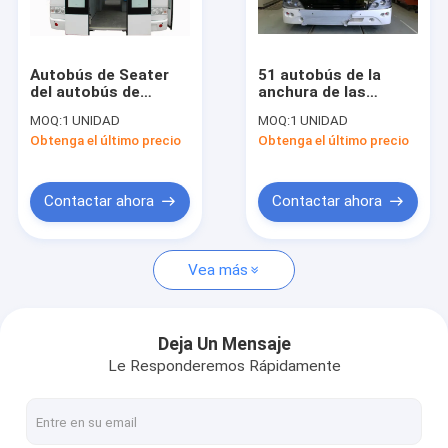
Viaje de la fábrica
Control de calidad
Autobús de Seater
51 autobús de la
del autobús de
anchura de las
Éntrenos en contacto con
limusina del
puertas 2.7m del
MOQ:
1 UNIDAD
MOQ:
1 UNIDAD
aeropuerto 13 con el
autobús de limusina
Obtenga el último precio
Obtenga el último precio
aire acondicionado
del aeropuerto del
Noticias
de THERMOKING S30
motor diesel del
movimiento del
pasajero 4 4 mini
Pida una cita
Contactar ahora
Contactar ahora
Vea más
Autobús del delantal del aeropuerto
Camión del abastecimiento
Deja Un Mensaje
Le Responderemos Rápidamente
Escaleras automotoras del pasajero
Aeropuerto Ambulift