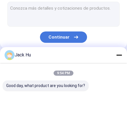
Cargador automotor de la banda transportadora
tractor de la remolque
Camión de servicio de agua
Continuar
Camión de servicio de lavabo
Autobús del pasajero del aeropuerto
Jack Hu
Nuestras Categorías
Aero- autobús
9:54 PM
Autobús de la transferencia de aeropuerto
Good day, what product are you looking for?
Equipo del aeropuerto de Xinfa
Autobuses bajos del piso
Autobús del delantal
Camión del
Escaleras
Autobús de lanzadera del aeropuerto
del aeropuerto
abastecimiento
automotoras d
pasajero