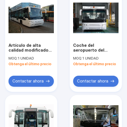
Artículo de alta
Coche del
calidad modificado
aeropuerto del
para requisitos
motor diesel de 4
MOQ:
1 UNIDAD
MOQ:
1 UNIDAD
particulares de
movimientos,
Obtenga el último precio
Obtenga el último precio
torneado de la
autobús de
capacidad grande del
lanzadera del
radio de la altura del
aeropuerto de 102
autobús de la rampa
pasajeros
Contactar ahora
Contactar ahora
Hogar
Productos
Sobre nosotros