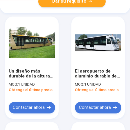
Dar su requisito
Un diseño más
El aeropuerto de
durable de la altura
aluminio durable de
de Cummins Engine
la lanzadera del
MOQ:
1 UNIDAD
MOQ:
1 UNIDAD
2700m m del autobús
aeropuerto de la
Obtenga el último precio
Obtenga el último precio
de la rampa
ciudad del delantal
entrena el
13m×3m×3m
Contactar ahora
Contactar ahora