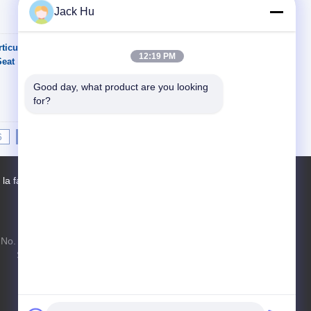
Jack Hu
iculares el
Contacto
12:19 PM
Seat
Good day, what product are you looking 
for?
6
7
8
>>
>|
 la fábrica
Contactos
Mapa del Sitio
No. 97 camino de Changping, ciudad de
Shahe, distrito de Changping, Pekín,
República Popular China, 102206
xf.hyt@stas.cimc.com