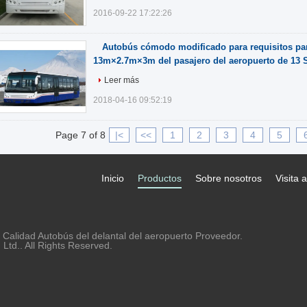
2016-09-22 17:22:26
Autobús cómodo modificado para requisitos part
13m×2.7m×3m del pasajero del aeropuerto de 13 
Leer más
2018-04-16 09:52:19
Page 7 of 8
|<
<<
1
2
3
4
5
Inicio
Productos
Sobre nosotros
Visita a
Calidad Autobús del delantal del aeropuerto Proveedor.
td.. All Rights Reserved.