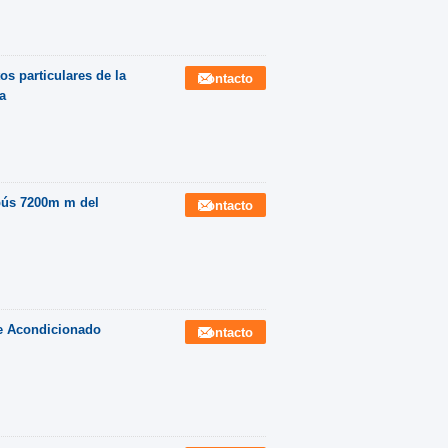
os particulares de la
Contacto
a
obús 7200m m del
Contacto
e Acondicionado
Contacto