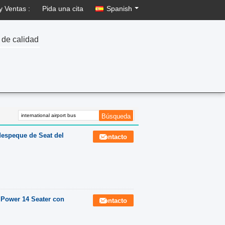
y Ventas :
Pida una cita
Spanish
 de calidad
despeque de Seat del
Contacto
c Power 14 Seater con
Contacto