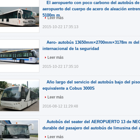
El aeropuerto con poco carbono del autobús de 
aeropuerto del cuerpo de acero de aleación entren
5100m m
Leer más
2015-10-22 17:35:13
Aero- autobús 13650mm×2700mm×3178m m del a
internacional de la seguridad
Leer más
2015-10-22 17:35:10
Año largo del servicio del autobús bajo del pis
equivalente a Cobus 3000S
Leer más
2016-08-12 11:29:48
Autobús del seater del AEROPUERTO 13 de NEO
durable del pasajero del autobús de limusina del 
Leer más