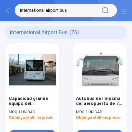
International Airport Bus
(76)
Capacidad grande
Autobús de limusina
equipo del
del aeropuerto de 77
aeropuerto de Xinfa
pasajeros con 4
MOQ:
1 UNIDAD
MOQ:
1 UNIDAD
del autobús de la
puertas de abertura
Obtenga el último precio
Obtenga el último precio
transferencia de
dobles neumáticas
aeropuerto de 200
litros