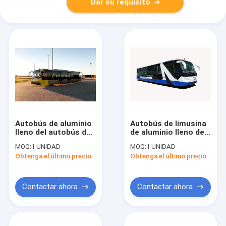
Dar su requisito
Autobús de aluminio
Autobús de limusina
lleno del autobús de
de aluminio lleno del
limusina del
aeropuerto del
MOQ:
1 UNIDAD
MOQ:
1 UNIDAD
aeropuerto del radio
cuerpo 13895m m
Obtenga el último precio
Obtenga el último precio
de la vuelta del
(±20mm)
cortocircuito del
×3000mm×3178mm
cuerpo aero-
Contactar ahora
Contactar ahora