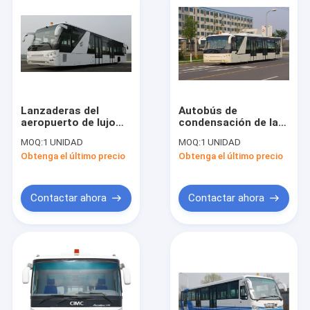
Lanzaderas del
Autobús de
aeropuerto de lujo
condensación de las
equivalentes artículo
lanzaderas del
MOQ:
1 UNIDAD
MOQ:
1 UNIDAD
a la capacidad de
aeropuerto de lujo
Obtenga el último precio
Obtenga el último precio
Neoplan y de Cobus
del cuerpo aero- con
estándar del IATA
Contactar ahora
Contactar ahora
Hogar
Productos
Sobre nosotros