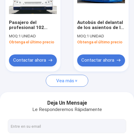
Viaje de la fábrica
Control de calidad
Pasajero del
Autobús del delantal
profesional 102
de los asientos de la
Éntrenos en contacto con
autobús del pasajero
anchura 14 del
MOQ:
1 UNIDAD
MOQ:
1 UNIDAD
del aeropuerto de
autobús los 2.7m de
Obtenga el último precio
Obtenga el último precio
200 litros con la
la rampa con el
Noticias
pintura de PPG
diseño modificado
para requisitos
particulares de alta
Pida una cita
Contactar ahora
Contactar ahora
calidad
Vea más
Autobús del delantal del aeropuerto
Camión del abastecimiento
Deja Un Mensaje
Le Responderemos Rápidamente
Escaleras automotoras del pasajero
Aeropuerto Ambulift