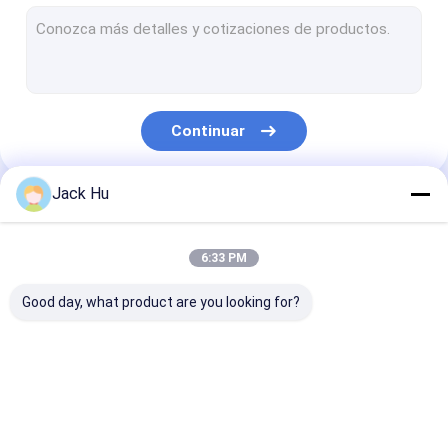
Cargador automotor de la banda transportadora
tractor de la remolque
Camión de servicio de agua
Continuar
Camión de servicio de lavabo
Autobús del pasajero del aeropuerto
Jack Hu
Nuestras Categorías
Aero- autobús
6:33 PM
Autobús de la transferencia de aeropuerto
Good day, what product are you looking for?
Equipo del aeropuerto de Xinfa
Autobuses bajos del piso
Autobús del delantal
Camión del
Escaleras
Autobús de lanzadera del aeropuerto
del aeropuerto
abastecimiento
automotoras d
pasajero