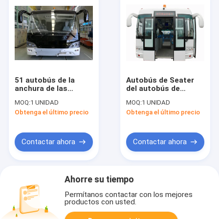
51 autobús de la
Autobús de Seater
anchura de las
del autobús de
puertas 2.7m del
limusina del
MOQ:
1 UNIDAD
MOQ:
1 UNIDAD
autobús de limusina
aeropuerto 13 con el
Obtenga el último precio
Obtenga el último precio
del aeropuerto del
aire acondicionado
motor diesel del
de THERMOKING S30
movimiento del
pasajero 4 4 mini
Contactar ahora
Contactar ahora
Ahorre su tiempo
Permítanos contactar con los mejores
productos con usted.