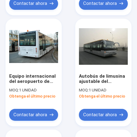
Contactar ahora
Contactar ahora
Equipo internacional
Autobús de limusina
del aeropuerto de
ajustable del
Xinfa del servicio de
aeropuerto de 14
MOQ:
1 UNIDAD
MOQ:
1 UNIDAD
autobús de la
Seater, autobús con
Obtenga el último precio
Obtenga el último precio
izquierda/de la
poco carbono del
conducción a la
cuerpo de acero de
derecha
aleación aero-
Contactar ahora
Contactar ahora