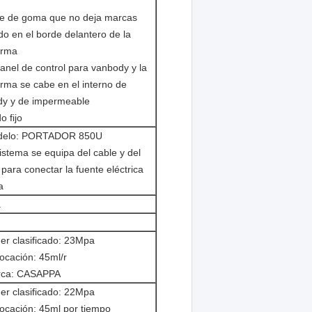
m
e de goma que no deja marcas
o en el borde delantero de la
orma
panel de control para vanbody y la
orma se cabe en el interno de
y y de impermeable
o fijo
elo: PORTADOR 850U
sistema se equipa del cable y del
 para conectar la fuente eléctrica
a
a
er clasificado: 23Mpa
locación: 45ml/r
ca: CASAPPA
er clasificado: 22Mpa
locación: 45ml por tiempo