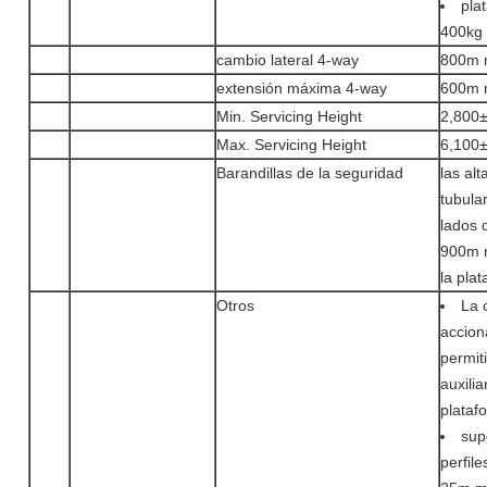
pla
400kg
cambio lateral 4-way
800m 
extensión máxima 4-way
600m 
Min. Servicing Height
2,800
Max. Servicing Height
6,100
Barandillas de la seguridad
las alt
tubula
lados 
900m m
la pla
Otros
La 
accion
permit
auxili
plataf
supe
perfile