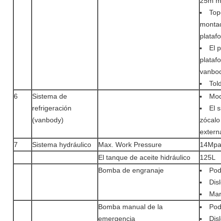
25m 
Top
montad
plataf
El 
plataf
vanbod
Told
6
Sistema de
Mod
refrigeración
El 
(vanbody)
zócalo
extern
7
Sistema hydráulico
Max. Work Pressure
14Mp
El tanque de aceite hidráulico
125L
Bomba de engranaje
Pod
Dis
Mar
Bomba manual de la
Pod
emergencia
Dis