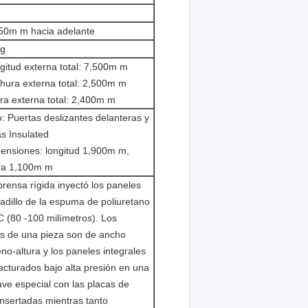
0m m hacia adelante
kg
gitud externa total: 7,500m m
hura externa total: 2,500m m
ura externa total: 2,400m m
o: Puertas deslizantes delanteras y
as Insulated
ensiones: longitud 1,900m m,
ra 1,100m m
prensa rígida inyectó los paneles
adillo de la espuma de poliuretano
 (80 -100 milímetros). Los
s de una pieza son de ancho
leno-altura y los paneles integrales
cturados bajo alta presión en una
ave especial con las placas de
insertadas mientras tanto