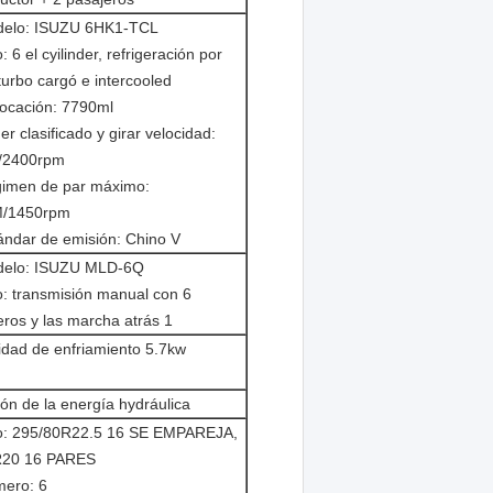
elo: ISUZU 6HK1-TCL
: 6 el cyilinder, refrigeración por
turbo cargó e intercooled
locación: 7790ml
r clasificado y girar velocidad:
/2400rpm
imen de par máximo:
/1450rpm
ándar de emisión: Chino V
elo: ISUZU MLD-6Q
o: transmisión manual con 6
eros y las marcha atrás 1
dad de enfriamiento 5.7kw
ión de la energía hydráulica
o: 295/80R22.5 16 SE EMPAREJA,
R20 16 PARES
ero: 6