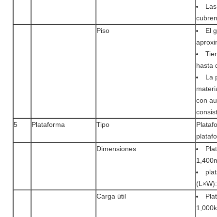
Las
cubren 
Piso
El 
aprox
Tie
hasta 
La 
materi
con au
consist
5
Plataforma
Tipo
Plataf
plataf
Dimensiones
Pla
1,400
pla
(L×W)
Carga útil
Pla
1,000