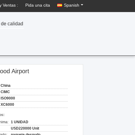
y Ventas :
Pida una cita
Spanish
 de calidad
ood Airport
China
CIMC
ISO9000
XC6000
os:
nima:
1 UNIDAD
USD220000 Unit
ado:
paquete desnudo