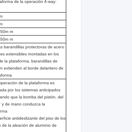
taforma de la operación 4-way:
m
m
±50m m
±50m m
as barandillas protectoras de acero
res extensibles montadas en los
de la plataforma, barandillas de
 extienden al borde delantero de
taforma
operación de la plataforma es
ada por los sistemas anticipados
iendo que la bomba del pistón, del
ar y de mano conduzca la
orma
rficie antideslizante del piso de los
s de la aleación de aluminio de