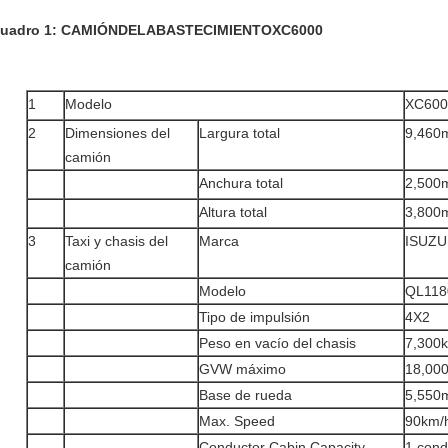
uadro 1: CAMIÓNDELABASTECIMIENTOXC6000
1
Modelo
XC600
2
Dimensiones del
Largura total
9,460
camión
Anchura total
2,500
Altura total
3,800
3
Taxi y chasis del
Marca
ISUZU
camión
Modelo
QL11
Tipo de impulsión
4X2
Peso en vacío del chasis
7,300
GVW máximo
18,00
Base de rueda
5,550
Max. Speed
90km/
Conductor Cabin Capacity
1 cond