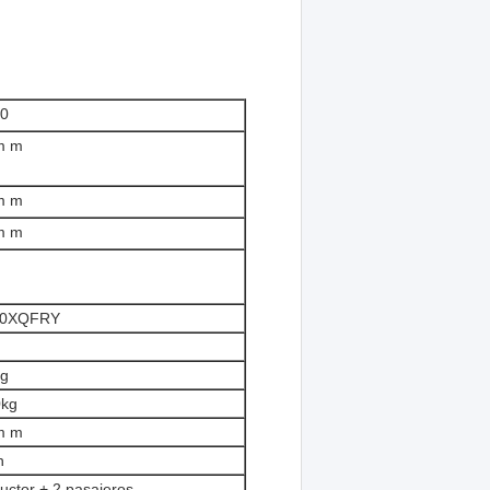
0
m m
m m
m m
80XQFRY
kg
0kg
m m
h
uctor + 2 pasajeros