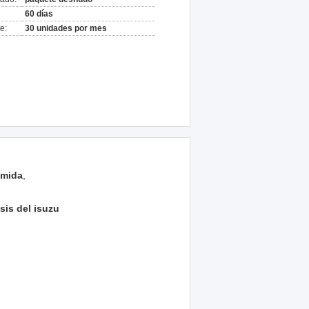
60 días
e:
30 unidades por mes
omida
,
sis del isuzu