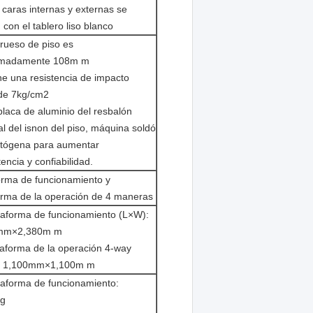
 caras internas y externas se
con el tablero liso blanco
grueso de piso es
imadamente 108m m
ne una resistencia de impacto
de 7kg/cm2
placa de aluminio del resbalón
al del isnon del piso, máquina soldó
tógena para aumentar
encia y confiabilidad.
orma de funcionamiento y
orma de la operación de 4 maneras
taforma de funcionamiento (L×W):
mm×2,380m m
taforma de la operación 4-way
: 1,100mm×1,100m m
taforma de funcionamiento:
kg