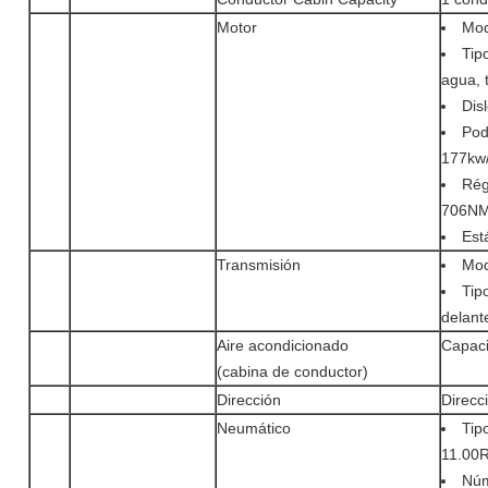
Motor
Mod
Tipo
agua, 
Dis
Pode
177kw
Rég
706NM
Est
Transmisión
Mod
Tip
delant
Aire acondicionado
Capaci
(cabina de conductor)
Dirección
Direcc
Neumático
Tip
11.00
Núm