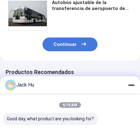
Autobús ajustable de la
transferencia de aeropuerto de
Seat, autobús de la impulsión de
la mano izquierda del BENZ
733.W14 de MERCEDES del eje
delantero
Continuar
Productos Recomendados
Jack Hu
6:19 AM
Good day, what product are you looking for?
Autobús A5300 de la
Autobús de
autobús de al
transferencia de
lanzadera del
de la transfer