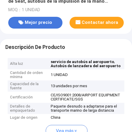
de Seat, autobús de la impulsión de la mano
izquierda del BENZ 733.W14 de MERCEDES del eje
MOQ：1 UNIDAD
delantero
Mejor precio
Contactar ahora
Descripción De Producto
,
servicio de autobús al aeropuerto
Alta luz
Autobús de lanzadera del aeropuerto
Cantidad de orden
1 UNIDAD
mínima
Capacidad de la
13 unidades por mes
fuente
CE/ISO9001:2008/AIRPORT EQUIPMENT
Certificación
CERTIFICATE/SGS
Detalles de
Paquete desnudo a adaptarse para el
empaquetado
transporte marino de larga distancia
Lugar de origen
China
Vea más